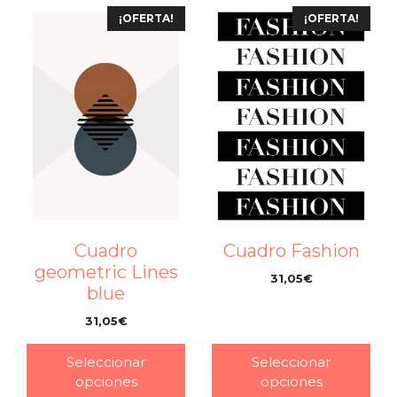
¡OFERTA!
¡OFERTA!
Cuadro
Cuadro Fashion
geometric Lines
31,05
€
blue
–
31,05
€
–
Seleccionar
Seleccionar
opciones
opciones