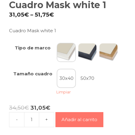
Cuadro Mask white 1
31,05
€
–
51,75
€
Cuadro Mask white 1
Tipo de marco
Tamaño cuadro
30x40
50x70
Limpiar
34,50
€
31,05
€
-
+
Añadir al carrito
Cuadro
Mask