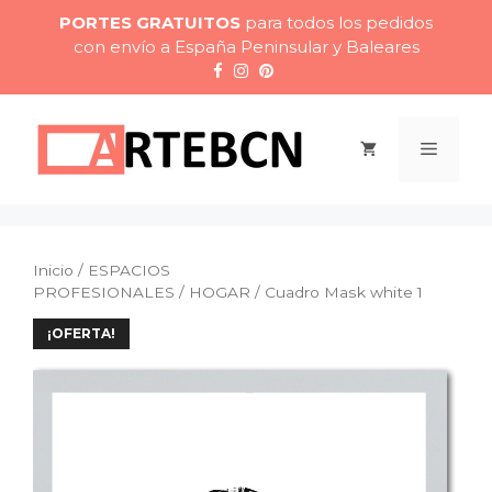
Saltar
PORTES GRATUITOS
para todos los pedidos
al
con envío a España Peninsular y Baleares
contenido
Menú
Inicio
/
ESPACIOS
PROFESIONALES
/
HOGAR
/ Cuadro Mask white 1
¡OFERTA!