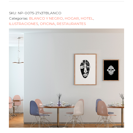
white
1
SKU:
NP-0075-27x37BLANCO
cantidad
Categorías:
BLANCO Y NEGRO
,
HOGAR
,
HOTEL
,
ILUSTRACIONES
,
OFICINA
,
RESTAURANTES