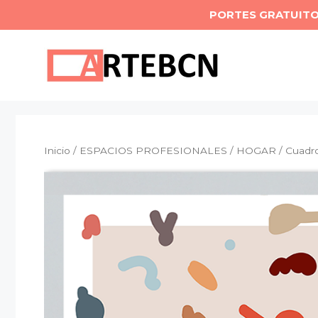
Saltar
PORTES GRATUIT
al
contenido
Inicio
/
ESPACIOS PROFESIONALES
/
HOGAR
/ Cuadr