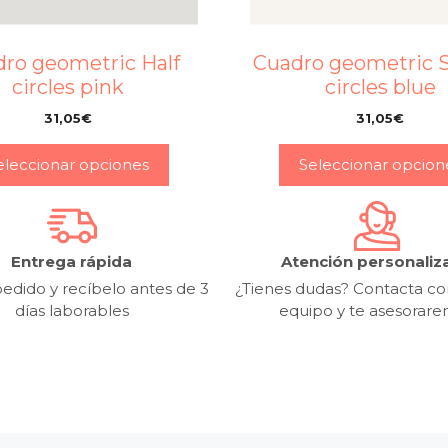
ro geometric Half
Cuadro geometric 
circles pink
circles blue
31,05
€
31,05
€
–
–
eleccionar opciones
Seleccionar opcion
Entrega rápida
Atención personaliz
edido y recíbelo antes de 3
¿Tienes dudas? Contacta co
días laborables
equipo y te asesorar