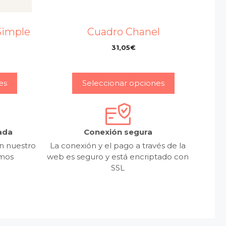
Simple
Cuadro Chanel
31,05
€
–
es
Seleccionar opciones
ada
Conexión segura
n nuestro
La conexión y el pago a través de la
emos
web es seguro y está encriptado con
SSL