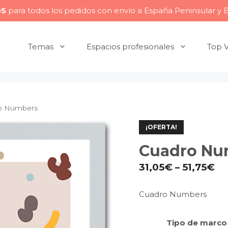
OS
para todos los pedidos con envío a España Peninsular y 
Temas
Espacios profesionales
Top 
o Numbers
¡OFERTA!
Cuadro Nu
31,05
€
–
51,75
€
Cuadro Numbers
Tipo de marco