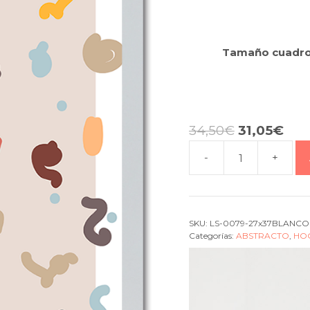
Tamaño cuadr
34,50
€
31,05
€
-
+
Cuadro
Numbers
cantidad
SKU:
LS-0079-27x37BLANCO
Categorías:
ABSTRACTO
,
HO