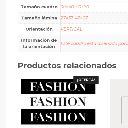
Tamaño cuadro
30×40
,
50×70
Tamaño lámina
27×37
,
47×67
Orientación
VERTICAL
Información de
Este cuadro está diseñado para 
la orientación
Productos relacionados
¡OFERTA!