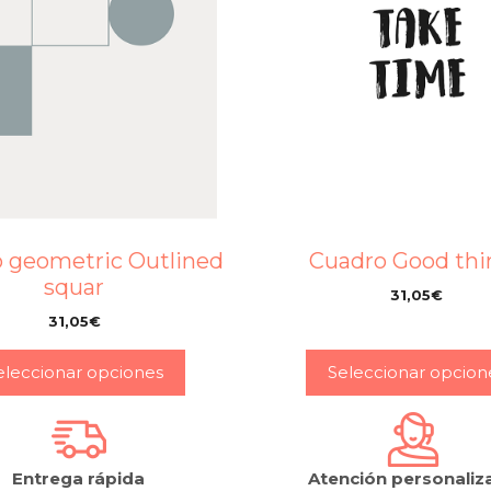
 geometric Outlined
Cuadro Good thi
squar
31,05
€
–
31,05
€
–
eleccionar opciones
Seleccionar opcion
Entrega rápida
Atención personaliz