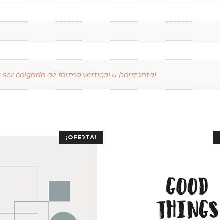
ser colgado de forma vertical u horizontal
¡OFERTA!