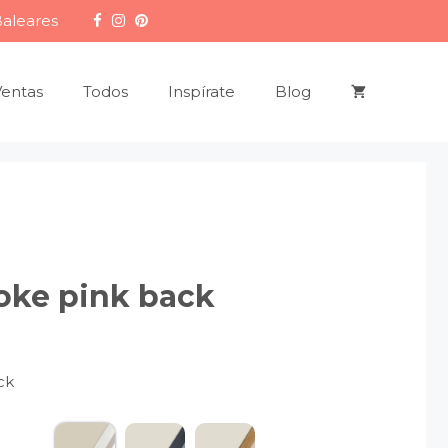
Baleares
Ventas
Todos
Inspírate
Blog
oke pink back
ck