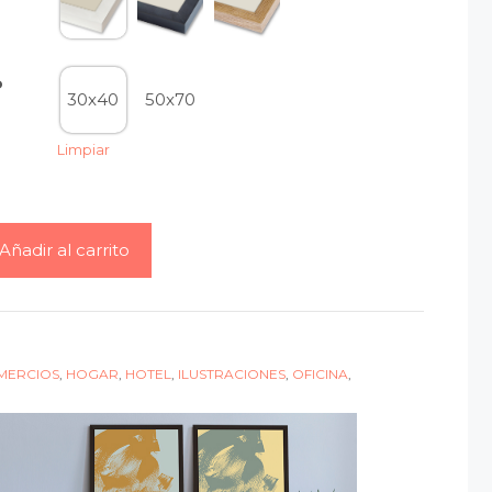
o
30x40
50x70
Limpiar
Añadir al carrito
MERCIOS
,
HOGAR
,
HOTEL
,
ILUSTRACIONES
,
OFICINA
,