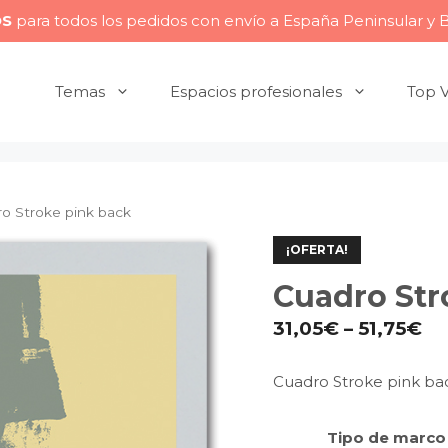
OS
para todos los pedidos con envío a España Peninsular y 
Temas
Espacios profesionales
Top 
o Stroke pink back
¡OFERTA!
Cuadro Str
31,05
€
–
51,75
€
Cuadro Stroke pink ba
Tipo de marco