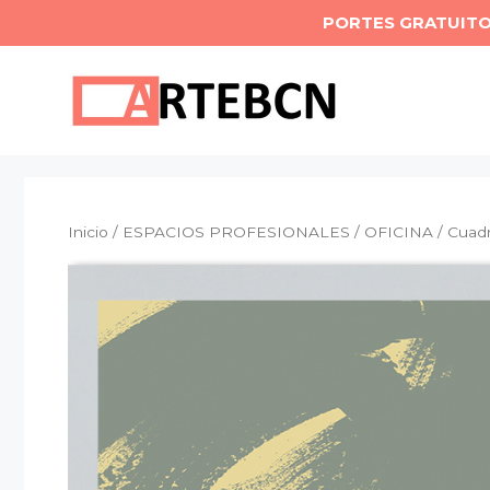
Saltar
PORTES GRATUIT
al
contenido
Inicio
/
ESPACIOS PROFESIONALES
/
OFICINA
/ Cuadr