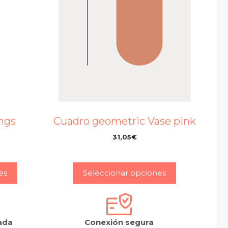
ngs
Cuadro geometric Vase pink
31,05
€
–
es
Seleccionar opciones
ada
Conexión segura