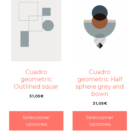
Cuadro
Cuadro
geometric
geometric Half
Outlined squar
sphere grey and
bown
31,05
€
–
31,05
€
–
Seleccionar
Seleccionar
opciones
opciones