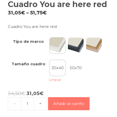
Cuadro You are here red
31,05
€
–
51,75
€
Cuadro You are here red
Tipo de marco
Tamaño cuadro
30x40
50x70
Limpiar
34,50
€
31,05
€
-
+
Añadir al carrito
Cuadro
You