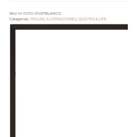
are
here
SKU:
IV-0072-27x37BLANCO
red
Categorías:
HOGAR
,
ILUSTRACIONES
,
QUOTES & LIFE
cantidad