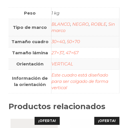
Peso
1 kg
BLANCO
,
NEGRO
,
ROBLE
,
Sin
Tipo de marco
marco
Tamaño cuadro
30×40
,
50×70
Tamaño lámina
27×37
,
47×67
Orientación
VERTICAL
Este cuadro está diseñado
Información de
para ser colgado de forma
la orientación
vertical
Productos relacionados
¡OFERTA!
¡OFERTA!