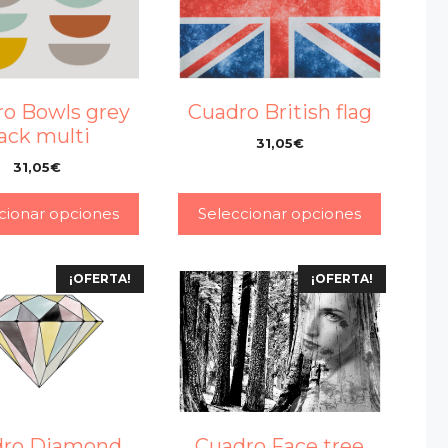
o Bowls grey
Cuadro British flag
ack multi
31,05
€
–
31,05
€
–
cionar opciones
Seleccionar opciones
¡OFERTA!
¡OFERTA!
dro Diamond
Cuadro Face tree