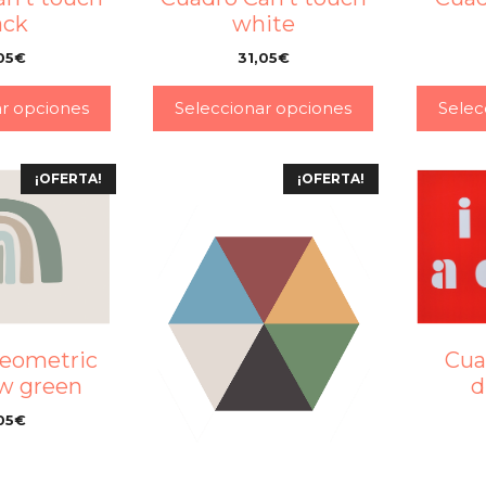
ack
white
05
€
31,05
€
–
–
ar opciones
Seleccionar opciones
Selec
¡OFERTA!
¡OFERTA!
geometric
Cua
w green
d
05
€
–