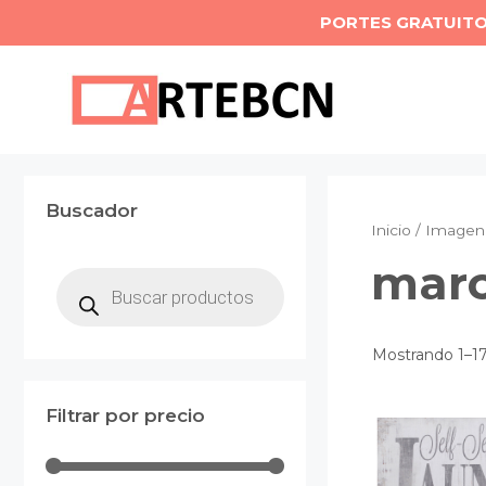
Saltar
PORTES GRATUIT
al
contenido
Buscador
Inicio
/ Imagen
mar
Búsqueda
de
productos
Mostrando 1–17
Filtrar por precio