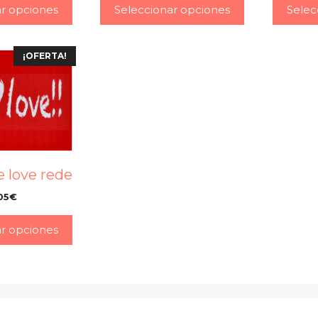
ar opciones
Seleccionar opciones
Selec
¡OFERTA!
 love rede
05
€
–
ar opciones