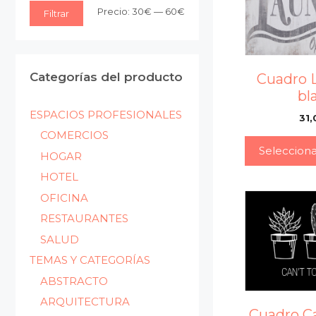
Precio
Precio
Precio:
30€
—
60€
Filtrar
mínimo
máximo
Categorías del producto
Cuadro 
bl
ESPACIOS PROFESIONALES
31,
COMERCIOS
Seleccion
HOGAR
HOTEL
OFICINA
RESTAURANTES
SALUD
TEMAS Y CATEGORÍAS
ABSTRACTO
ARQUITECTURA
Cuadro C