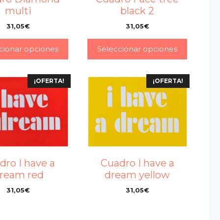
multi
black 2
31,05
€
31,05
€
–
–
cionar opciones
Seleccionar opciones
¡OFERTA!
¡OFERTA!
dro I have a
Cuadro I have a
ream red
dream yellow
31,05
€
31,05
€
–
–