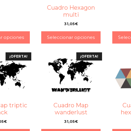
Cuadro Hexagon
multi
31,05
€
–
ar opciones
Seleccionar opciones
Selec
¡OFERTA!
¡OFERTA!
ap triptic
Cuadro Map
Cu
ack
wanderlust
hex
05
€
31,05
€
–
–