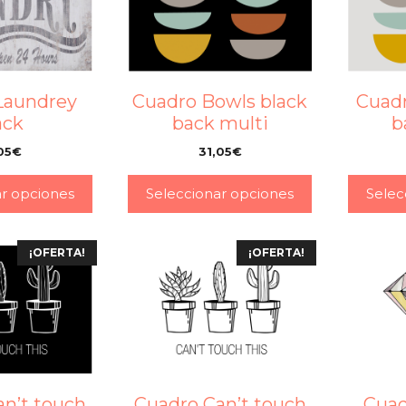
Cuadro Bowls black
Cuadr
Laundrey
back multi
b
ack
31,05
€
05
€
–
–
ar opciones
Seleccionar opciones
Selec
¡OFERTA!
¡OFERTA!
an’t touch
Cuadro Can’t touch
Cua