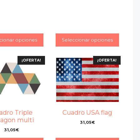
cionar opciones
Seleccionar opciones
¡OFERTA!
¡OFERTA!
adro Triple
Cuadro USA flag
agon multi
31,05
€
–
31,05
€
–