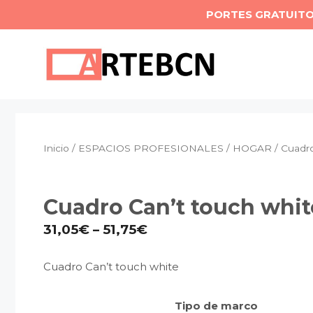
Saltar
PORTES GRATUIT
al
contenido
Inicio
/
ESPACIOS PROFESIONALES
/
HOGAR
/ Cuadro
Cuadro Can’t touch whit
31,05
€
–
51,75
€
Cuadro Can’t touch white
Tipo de marco