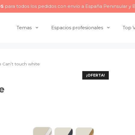
OS
para todos los pedidos con envío a España Peninsular y 
Temas
Espacios profesionales
Top 
 Can’t touch white
¡OFERTA!
e