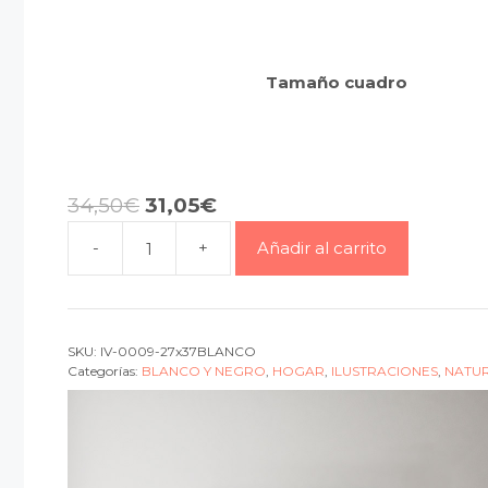
Tamaño cuadro
34,50
€
31,05
€
-
+
Añadir al carrito
Cuadro
Can't
touch
white
SKU:
IV-0009-27x37BLANCO
cantidad
Categorías:
BLANCO Y NEGRO
,
HOGAR
,
ILUSTRACIONES
,
NATU