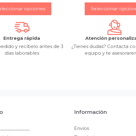
–
–
eleccionar opciones
Seleccionar opcion
Entrega rápida
Atención personaliz
edido y recíbelo antes de 3
¿Tienes dudas? Contacta co
días laborables
equipo y te asesorar
o
Información
____________
Envíos