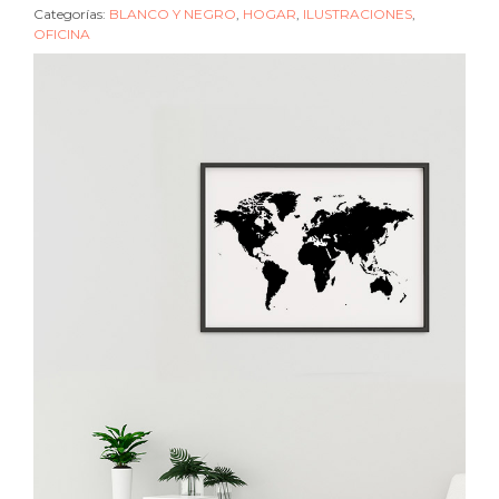
Categorías:
BLANCO Y NEGRO
,
HOGAR
,
ILUSTRACIONES
,
OFICINA