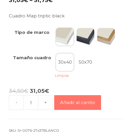
31,05
€
–
51,75
€
Cuadro Map triptic black
Tipo de marco
Tamaño cuadro
30x40
50x70
Limpiar
34,50
€
31,05
€
-
+
Añadir al carrito
Cuadro
Map
triptic
black
SKU:
IV-0076-27x37BLANCO
cantidad