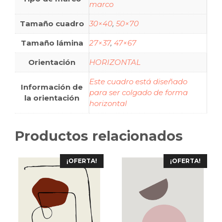
marco
Tamaño cuadro
30×40
,
50×70
Tamaño lámina
27×37
,
47×67
Orientación
HORIZONTAL
Este cuadro está diseñado
Información de
para ser colgado de forma
la orientación
horizontal
Productos relacionados
¡OFERTA!
¡OFERTA!