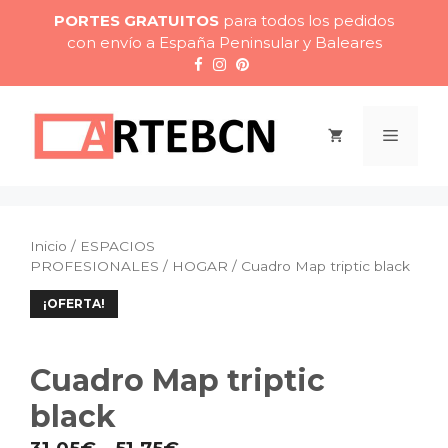
Saltar
PORTES GRATUITOS
para todos los pedidos
al
con envío a España Peninsular y Baleares
contenido
Menú
Inicio
/
ESPACIOS
PROFESIONALES
/
HOGAR
/ Cuadro Map triptic black
¡OFERTA!
Cuadro Map triptic
black