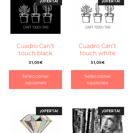
¡OFERTA!
¡OFERTA!
Cuadro Can’t
Cuadro Can’t
touch black
touch white
31,05
€
31,05
€
–
–
Seleccionar
Seleccionar
opciones
opciones
¡OFERTA!
¡OFERTA!