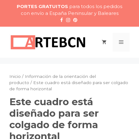
Saltar
PORTES GRATUITOS
para todos los pedidos
al
con envío a España Peninsular y Baleares
contenido
Menú
Inicio
/ Información de la orientación del
producto / Este cuadro está diseñado para ser colgado
de forma horizontal
Este cuadro está
diseñado para ser
colgado de forma
horizontal