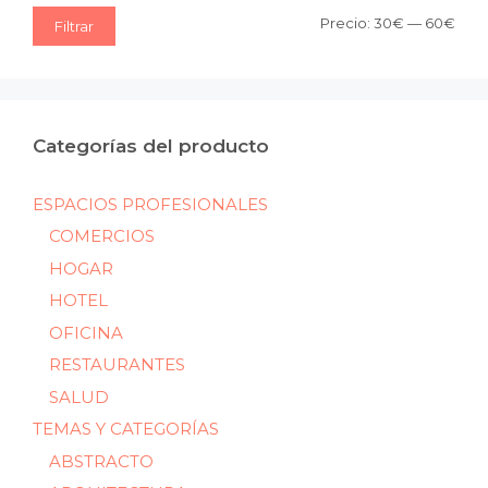
Prec
Prec
Precio:
30€
—
60€
Filtrar
mín
máx
Categorías del producto
ESPACIOS PROFESIONALES
COMERCIOS
HOGAR
HOTEL
OFICINA
RESTAURANTES
SALUD
TEMAS Y CATEGORÍAS
ABSTRACTO