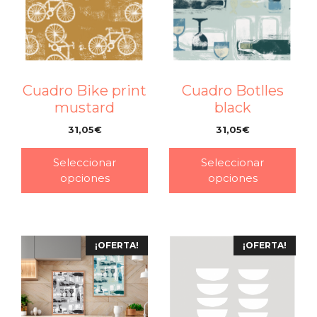
Cuadro Bike print
Cuadro Botlles
mustard
black
31,05
€
31,05
€
–
–
Seleccionar
Seleccionar
opciones
opciones
¡OFERTA!
¡OFERTA!