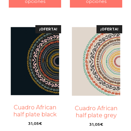
opciones
opciones
¡OFERTA!
¡OFERTA!
Cuadro African
Cuadro African
half plate black
half plate grey
31,05
€
31,05
€
–
–