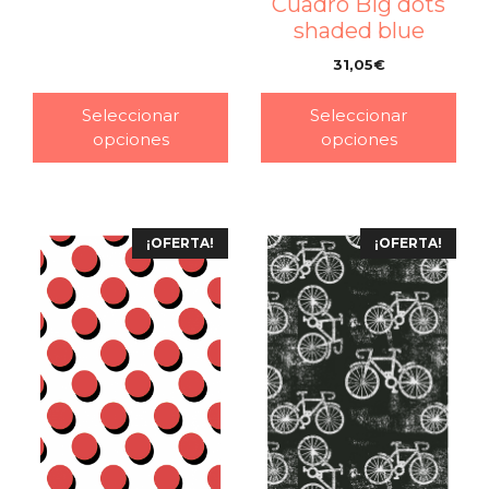
Cuadro Big dots
shaded blue
31,05
€
–
Seleccionar
Seleccionar
opciones
opciones
¡OFERTA!
¡OFERTA!