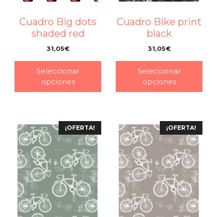
Cuadro Big dots
Cuadro Bike print
shaded red
black
31,05
€
31,05
€
–
–
Seleccionar
Seleccionar
opciones
opciones
¡OFERTA!
¡OFERTA!