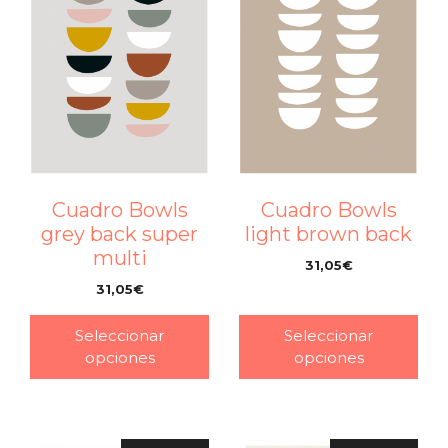
Cuadro Bowls
Cuadro Bowls
grey back super
light brown back
multi
31,05
€
–
31,05
€
–
Seleccionar
Seleccionar
opciones
opciones