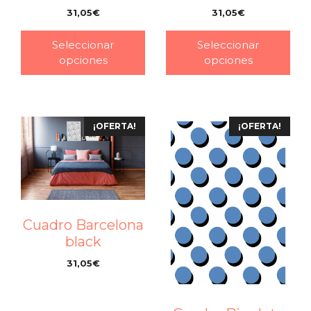
31,05
€
31,05
€
–
–
Seleccionar
Seleccionar
opciones
opciones
¡OFERTA!
¡OFERTA!
Cuadro Barcelona
black
31,05
€
–