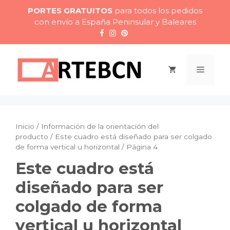
Saltar
PORTES GRATUITOS
para todos los pedidos
al
con envío a España Peninsular y Baleares
contenido
Menú
Inicio
/ Información de la orientación del
producto /
Este cuadro está diseñado para ser colgado
de forma vertical u horizontal
/ Página 4
Este cuadro está
diseñado para ser
colgado de forma
vertical u horizontal