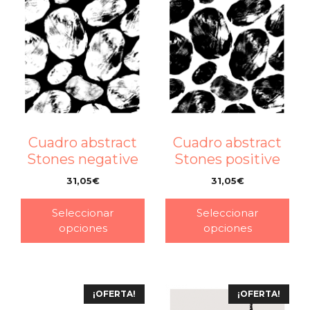
Cuadro abstract
Cuadro abstract
Stones negative
Stones positive
31,05
€
31,05
€
–
–
Seleccionar
Seleccionar
opciones
opciones
¡OFERTA!
¡OFERTA!