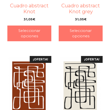
Cuadro abstract
Cuadro abstract
Knot
Knot grey
31,05
€
31,05
€
–
–
Seleccionar
Seleccionar
opciones
opciones
¡OFERTA!
¡OFERTA!