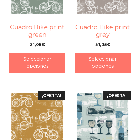
Cuadro Bike print
Cuadro Bike print
green
grey
31,05
€
31,05
€
–
–
Seleccionar
Seleccionar
opciones
opciones
¡OFERTA!
¡OFERTA!