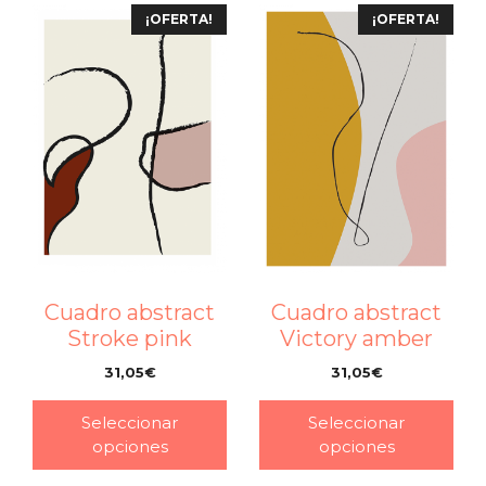
¡OFERTA!
¡OFERTA!
Cuadro abstract
Cuadro abstract
Stroke pink
Victory amber
31,05
€
31,05
€
–
–
Seleccionar
Seleccionar
opciones
opciones