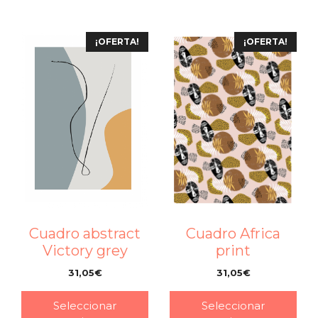
¡OFERTA!
¡OFERTA!
Cuadro abstract
Cuadro Africa
Victory grey
print
31,05
€
31,05
€
–
–
Seleccionar
Seleccionar