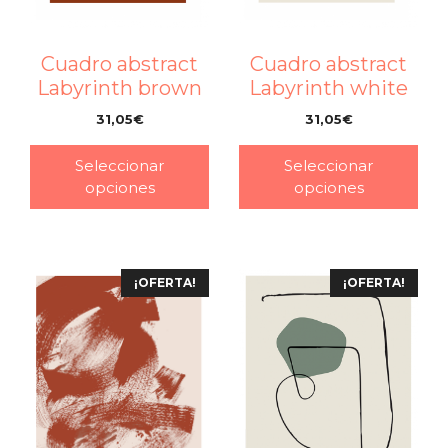
Cuadro abstract
Cuadro abstract
Labyrinth brown
Labyrinth white
31,05
€
31,05
€
–
–
Seleccionar
Seleccionar
opciones
opciones
¡OFERTA!
¡OFERTA!