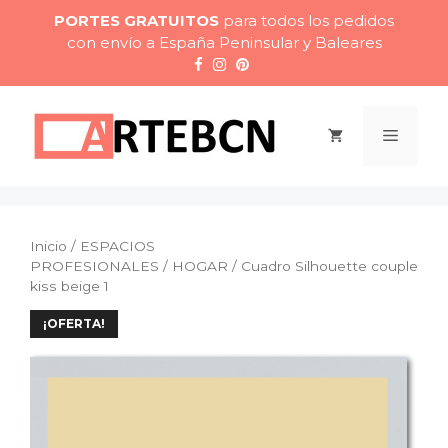
Saltar
PORTES GRATUITOS
para todos los pedidos
al
con envío a España Peninsular y Baleares
contenido
Menú
Inicio
/
ESPACIOS
PROFESIONALES
/
HOGAR
/ Cuadro Silhouette couple
kiss beige 1
¡OFERTA!