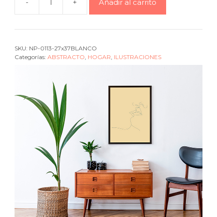
-
+
Añadir al carrito
Cuadro
Silhouette
couple
kiss
SKU:
NP-0113-27x37BLANCO
beige
Categorías:
ABSTRACTO
,
HOGAR
,
ILUSTRACIONES
1
cantidad