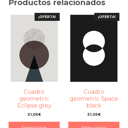
Productos relacionados
¡OFERTA!
¡OFERTA!
Cuadro
Cuadro
geometric
geometric Space
Eclipse grey
black
31,05
€
31,05
€
–
–
Seleccionar
Seleccionar