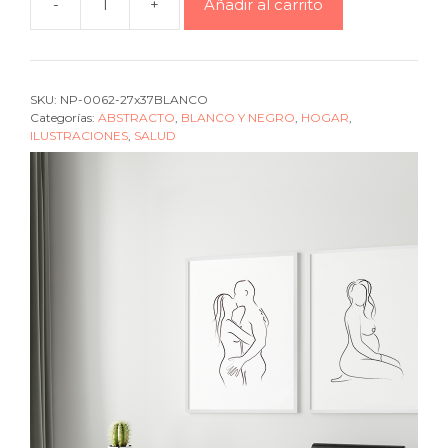
-
+
Añadir al carrito
Cuadro
Silhouette
woman
pregnant
SKU:
NP-0062-27x37BLANCO
black
Categorías:
ABSTRACTO
,
BLANCO Y NEGRO
,
HOGAR
,
cantidad
ILUSTRACIONES
,
SALUD