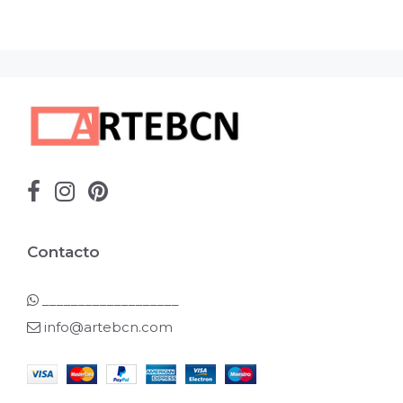
Contacto
___________________
info@artebcn.com