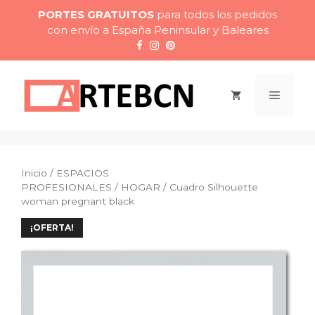
Saltar
PORTES GRATUITOS
para todos los pedidos
al
con envío a España Peninsular y Baleares
contenido
Menú
Inicio
/
ESPACIOS
PROFESIONALES
/
HOGAR
/ Cuadro Silhouette
woman pregnant black
¡OFERTA!