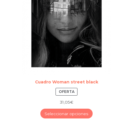
Cuadro Woman street black
PRODUCTO
OFERTA
REBAJADO
31,05
€
–
Seleccionar opciones